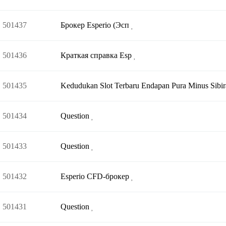
501437
Брокер Esperio (Эсп
501436
Краткая справка Esp
501435
Kedudukan Slot Terbaru Endapan Pura Minus Sibi
501434
Question
501433
Question
501432
Esperio CFD-брокер
501431
Question