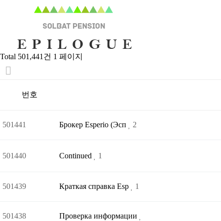
Total 501,441건
1 페이지
번호
501441
Брокер Esperio (Эсп
2
501440
Continued
1
501439
Краткая справка Esp
1
501438
Проверка информации