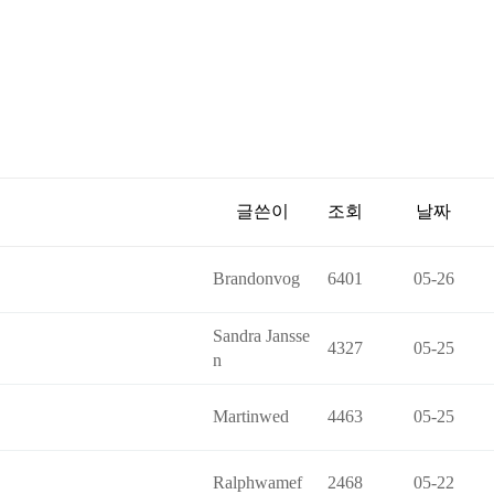
글쓴이
조회
날짜
Brandonvog
6401
05-26
Sandra Jansse
4327
05-25
n
Martinwed
4463
05-25
Ralphwamef
2468
05-22