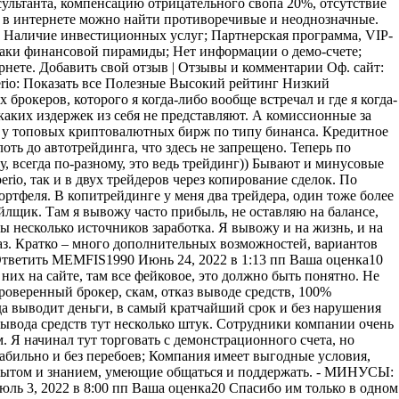
сультанта, компенсацию отрицательного свопа 20%, отсутствие
o в интернете можно найти противоречивые и неоднозначные.
ы Наличие инвестиционных услуг; Партнерская программа, VIP-
наки финансовой пирамиды; Нет информации о демо-счете;
рнете. Добавить свой отзыв | Отзывы и комментарии Оф. сайт:
опытом и знанием, умеющие общаться и поддержать. - МИНУСЫ: Смущает отсутствие лицензии на деятельность, но пока что это не сильно мешает торговать с Esperio. (0) (0) Ответить RASPOP Июль 3, 2022 в 8:00 пп Ваша оценка20 Спасибо им только в одном моменте, что Esperio не врут про отрицательную доходность по инвестиционным портфелям, что они предлагают клиентам для вложений. У двух портфелей компании отрицательная доходность, и они этого не скрывают. Но в целом я не вижу причин тут торговать. Компания явно неизвестная, ее нет ни в одном нормальном и крупном форекс-рейтинге, про нее мало, кто знает, лицензии нет, страхование также отсутствует. В общем, стандартная кухня с высоким риском. + ПЛЮСЫ: Мошенники хотя бы публикуют реальные отрицательные результаты своих инвестиционных портфелей. Это единственный плюс - МИНУСЫ: Компания явно неизвестная, ее нет ни в одном нормальном и крупном форекс-рейтинге, про нее мало, кто знает, лицензии нет, страхование также отсутствует. Это кухня. (0) (0) Ответить ABZI Август 1, 2022 в 12:01 пп Ваша оценка20 Мне неприятно это писать, уже хотелось бы поскорее забыть об этом факапе, который я совершил, но все-таки я напишу, чтобы предупредить других людей об этой потенциальной опасности. Все дело в том, что Esperio не выводит мне мои деньги, которые я отправил сюда, чтобы торговать. Сумма, которая тут застряла – 2000 долларов. Делал перевод через Webmoney, так как у меня как раз были деньги на этой платежной системе. Это было примерно полгода назад. Да, времени уже прошло предостаточно, и я понял, что нет возможности хотя бы даже часть денег вернуть. Я обращался к юристам, там в один голос говорили, что деньги непонятно куда ушли, и еще через вебмани, ладно бы был банк, можно было что-то попробовать, тот же чарджбек, но нет, тут вообще без вариантов. Брокер казался мне белым и пушистым, с крутыми условиями, с официальной позицией честного брокерского обслуживания. Классный официальный сайт, куча услуг, интересные и приятные торговые условия – все это в итоге было обычной заманухой, как и инвестиции, копи-трейдинг и прочая дичь, которую так впаривает этот мошенник. Не влезайте в эту мошенническую организацию, потому что вы не сможете потом деньги вывести. Будете мучаться как я. На связь скамеры не выходят, контакту не поддаются. Я уже смирился с потерей, но все равно тяжело принять окончательно. + ПЛЮСЫ: Да нет тут плюсов. Все плюсы, которые я считал именно плюсами, в итоге никакой роли не сыграли. - МИНУСЫ: Брокерская компания мне попросту не выводит деньги, к сожалению. Никак не могу вернуть средства, полный игнор с их стороны, юристы тоже качают головами (0) (0) Ответить SKARLET Август 18, 2022 в 7:33 пп Ваша оценка80 Нет плохих слов про ДЦ Esperio, так как на этого посредника можно положиться. На мелкие суммы он работает по B-Book, хеджируя совокупные позиции клиентов, но на крупных счетах тут обязательно ECN, без исключений. + ПЛЮСЫ: На мелких депках по B-Book, но хеджирует, на больших – гарантированно ECN. Все документы при нем, в порядке. Обильное количество дополнительных услуг. Гибкие условия. Высокая степень надежности и безопасности. (0) (0) Ответить 777 Август 26, 2022 в 2:13 дп Ваша оценка80 Да, брокер офшорный, но разве это проблема? Я тут сразу же помимо регистрации аккаунта еще и ПАММ открыл, чтобы подключать к себе инвесторов и получать больше профита. На данный момент уже 6 человек подключено. + ПЛЮСЫ: Грамотный и весьма удобный сервис для копирования сделок. Я дополнительно на этом зарабатываю 3000$/месяц, ну примерно около этого. Вывод делаю раз в месяц, компания выводит стабильно без заморочек. - МИНУСЫ: Лично я никаких минусов не заметил (0) (0) Ответить GAPINVEST Август 26, 2022 в 10:17 пп Ваша оценка10 Несколько моментов про Esperio, прочитав которые, я надеюсь, что вы передумаете открывать здесь брокерский счет. Итак, во-первых, компания работает нелегально во многих юрисдикциях, и в том числе в Российской Федерации, это даже важнее понимать, если вы резидент РФ, как я. То есть лицензия на брокерскую деятельность в РФ у них отсутствует. И в случае скама со стороны фирмы (а поверьте мне на слово, это точно скам), вы не защищены, никто разбираться не будет, вы будете сами виноваты, что лишились денег. Во-вторых, фирма «по классике» сразу же отказывается от своей ответственности за любые результаты, которые получит трейдер. Слив депозита, зависание терминала, отказ в выводе – во всем этом виноват сам клиент, контора тут не причем. В-третьих, можете быть уверены в том, что брокеру есть польза от слива ваших денег, потому что Esperio работает как форекс-кухня, а не как настоящий посредник. То, что тут указывается ECN, это сказки для доверчивых людей. У фирмы нет ни одного поставщика ликвидности, они даже название их указать не могут. Да и лицензиями они не владеют, значит даже в теории не могут получить доступ к межбанку. - МИНУСЫ: Отрицательных моментов тут на самом деле полны-полно, я выделил лишь несколько основных: нелегальная деятельность из-за отсутствия лицензии, форекс-кухня с желанием и мотивацией сливать собственных клиентов, так как зарабатывать ведь надо как-то, полный отказ от ответственности, во всем виноват будет клиент (0) (0) Ответить SLUZHY Ноябрь 14, 2022 в 4:44 дп Ваша оценка80 Здесь есть все: бесплатный демонстрационный счет, крутая партнерская программа с щедрыми реферальными выплатами, центовой тип счета для тех, у кого нет большого депозита, но торговать на реальные деньги надо. Также тут есть крутые обучающие курсы, нацеленные на разных клиентов, как новеньких, так и опытных трейдеров. Проводятся они в разных форматах, как индивидуально, так и в виде групповых вебинаров. Аналитика, обзоры рынков – это все понятно. Еще крутые возможности для инвесторов. Копитрейдинг, инвестиционные портфели, инвестиционный фонд. Кстати. По поводу копитрейдинга, это крутая штука и для самих трейдеров, которые умеют торговать, но у них нет большого депозита, чтобы получать хорошие деньги, поэтому можно привлекать инвесторов, готовых инвестировать деньги, чтобы получать пассивный профит и делиться его какой-то частью. Еще тут есть партнерская программа, идеально для тех, у кого есть свой блог, кто умеет привлекать клиентов. Услуги и возможности на любой вкус. За это я любую эту брокерскую компанию, и поэтому я могу ее порекомендовать. + ПЛЮСЫ: копитрейдинг, инвестиционные услуги, партнерская программа, демонстрационный счет, исламский счет, обучающие материалы, аналитика, обзоры рынков - МИНУСЫ: отсутствуют (0) (0) Ответить BONIES Ноябрь 14, 2022 в 9:42 пп Ваша оценка10 По легенде, брокерская компания Esperio начала свою деятельность в 2011 году. Вот только это откровенное вранье, о чем нам прекрасно говорит дата регистрации домена, которая сигнализирует о 2021 годе. Кроме этого, первые