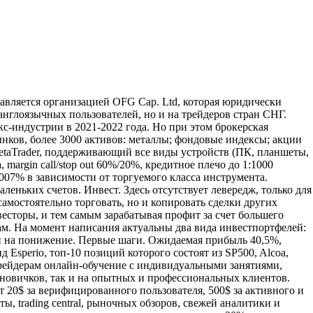
авляется организацией OFG Cap. Ltd, которая юридически
англоязычных пользователей, но и на трейдеров стран СНГ.
кс-индустрии в 2021-2022 года. Но при этом брокерская
ынков, более 3000 активов: металлы; фондовые индексы; акции
MetaTrader, поддерживающий все виды устройств (ПК, планшеты,
margin call/stop out 60%/20%, кредитное плечо до 1:1000
,007% в зависимости от торгуемого класса инструмента.
еньких счетов. Инвест. Здесь отсутствует левередж, только для
амостоятельно торговать, но и копировать сделки других
весторы, и тем самым зарабатывая профит за счет большего
ам. На момент написания актуальны два вида инвестпортфелей:
ки на понижение. Первые шаги. Ожидаемая прибыль 40,5%,
Esperio, топ-10 позиций которого состоят из SP500, Alcoa,
 трейдерам онлайн-обучение с индивидуальными занятиями,
новичков, так и на опытных и профессиональных клиентов.
т 20$ за верифицированного пользователя, 500$ за активного и
, trading central, рыночных обзоров, свежей аналитики и