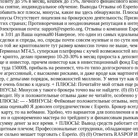
позиту до 5% в месяц, кешбек до 15%, личного финансового кон
 на снятие, индивидуальное обучение. Выводы Отзывы об Esperi
 добавить все плюсы, минусы, какие вы здесь обнаружили. Плюс
Минусы Отсутствует лицензия на брокерскую деятельность; Приз
угих странах; Противоречивая и неоднозначная репутация в инте
 Электронная почта:
support@esperio.org.
Отзывы о компании Esperio: Показать все Полезные Высокий рейтинг Низкий рейтингДобавить свой отзыв Ответить GIZMABIZ Июнь 4, 2022 в 3:01 дп Ваша оценка80 Наверное, это один из самых идеальных брокеров, которого я когда-либо вообще встречал и где я когда-либо торговал. Начну с торговых условий. Тут комиссионные за сделки и спреды, но, спреды почти совсем нулевые и по сути никаких издержек из себя не представляют. А комиссионные за сделки тут ниже, чем у многих известных и топовых брокеров, по той же криптовалюте тут размер комиссии точно не выше, чем у топовых криптовалютных бирж по типу бинанса. Кредитное плечо плавающее, можно менять + зависит от размера депозита. Терминал МТ4,5, суперская платформа с кучей возможностей вплоть до автотрейдинга, что здесь не запрещено. Теперь по возможностям. Итак, я торгую самостоятельно на рынке форекс + крипто, делаю примерно 10-20-30% в месяц прироста к депозиту, всегда по-разному, это ведь трейдинг)) Бывают и минусовые месяца, но очень редко. Но я не только теперь торгую, теперь я еще и инвестор, причем инвестор как в инвестиционный фонд Esperio, так и в двух трейдеров через копирование сделок. По инвестфонду больше как консервативные инвестиции. Я вложил туда 15000$, прибыль на реиневст, что-то типо долгосрочного портфеля. В копитрейдинге у меня два трейдера, один тоже более консервативный, который приносит до 10% в месяц, второй более агрессивный, с высокими рисками, и даже вроде как мартингейлщик. Там я вывожу часто прибыль, не оставляю на балансе, так как риск высокий слить все. В общем, как-то так. Брокер супер, с деньгами порядок, возможностей миллион. У меня тут как бы несколько источников заработка. Я вывожу и на жизнь, и на финансовую подушку, и на будущее собираю капитал. Так что все очень близко к идеалу. + ПЛЮСЫ: Почитайте мой отзыв еще раз. Кратко – много дополнительных возможностей, вариантов заработка, гибкие и приятные торговые условия. Все супер. - МИНУСЫ: Минусов у такого брокера точно вы не найдете. (0) (0) Ответить MEMFIS1990 Июнь 24, 2022 в 1:13 пп Ваша оценка10 Зарабатывать с Есперио у вас не получится, брокер деньги не выводит. Ну и положительные отзывы даже не читайте, особенно у них на сайте, там все фейковое, это должно быть понятно. Не рискуйте здесь, лучше работайте с проверенными брокерами. + ПЛЮСЫ: --- - МИНУСЫ: Фейковые положительные отзывы, непроверенный брокер, скам, отказ выводе средств, 100% мошенничество (0) (0) Ответить 2015 Июнь 25, 2022 в 11:48 дп Ваша оценка80 Я доволен сотрудничеством с Esperio. Брокер всегда выводит деньги, в самый кратчайший срок и без нарушения регламентирующих пунктов. Вывод оформляю по-разному, то на карту, то на вебмани. Удобно, что вариантов для пополнения и вывода средств тут несколько штук. Сотрудники компании очень дружелюбные ребята, с которыми приятно общаться. Это душки, но и одновременно мастера по трейдингу и финансовым рынкам. Я начинал тут торговать с демонстрационного счета, но быстро перешел на реальный тип счета. Заработал уже хорошую сумму денег за все время. + ПЛЮСЫ: Вывод средств работает стабильно и без перебоев; Компания имеет выгодные условия, предлагает торговать широким спектром активов с широким кредитным плечом; Профессиональные сотрудники, обладающие 