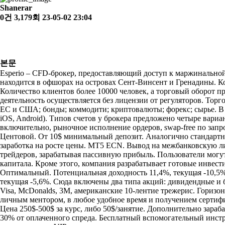
Shanerar
0건
3,179회
23-05-02 23:04
본문
Esperio – CFD-брокер, предоставляющий доступ к маржинальной
находится в офшорах на островах Сент-Винсент и Гренадины. Ко
Количество клиентов более 10000 человек, а торговый оборот п
деятельность осуществляется без лицензии от регуляторов. Тор
ЕС и США; бонды; коммодити; криптовалюты; форекс; сырье. В 
iOS, Android). Типов счетов у брокера предложено четыре вариан
включительно, рыночное исполнение ордеров, swap-free по запро
Центовой. От 10$ минимальный депозит. Аналогично стандартному
заработка на росте цены. MT5 ECN. Вывод на межбанковскую ли
трейдеров, зарабатывая пассивную прибыль. Пользователи могут
капитала. Кроме этого, компания разрабатывает готовые инвес
Оптимальный. Потенциальная доходность 11,4%, текущая -10,5%
текущая -5,6%. Сюда включены два типа акций: дивидендные и б
Visa, McDonalds, 3M, американские 10-лентие трежерис. Горизо
личным ментором, в любое удобное время и получением сертифи
Цена 250$-500$ за курс, либо 50$/занятие. Дополнительно зараб
30% от оплаченного спреда. Бесплатный вспомогательный инстру