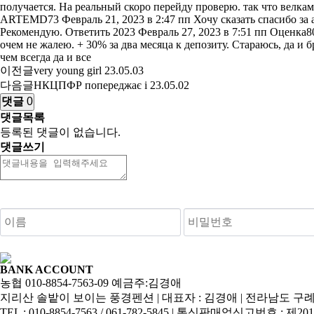
이전글
very young girl
23.05.03
다음글
НКЦПФР попереджає і
23.05.02
댓글
0
댓글목록
등록된 댓글이 없습니다.
댓글쓰기
숫자음성듣기
새로고침
BANK ACCOUNT
농협 010-8854-7563-09 예금주:김경애
지리산 솔밭이 보이는 풍경펜션 | 대표자 : 김경애 | 전라남도 구례
TEL : 010-8854-7563 / 061-782-5845 | 통신판매업신고번호 : 제2013