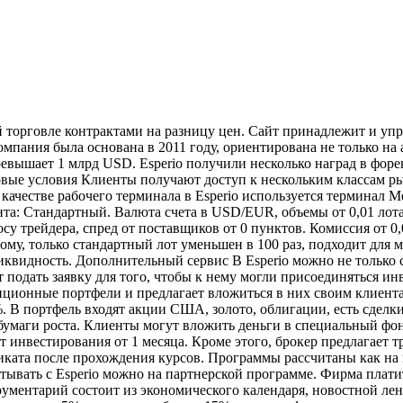
 торговле контрактами на разницу цен. Сайт принадлежит и упр
мпания была основана в 2011 году, ориентирована не только на 
ревышает 1 млрд USD. Esperio получили несколько наград в форе
говые условия Клиенты получают доступ к нескольким классам р
качестве рабочего терминала в Esperio используется терминал 
та: Стандартный. Валюта счета в USD/EUR, объемы от 0,01 лота, 
су трейдера, спред от поставщиков от 0 пунктов. Комиссия от 0
, только стандартный лот уменьшен в 100 раз, подходит для мал
квидность. Дополнительный сервис В Esperio можно не только с
 подать заявку для того, чтобы к нему могли присоединяться ин
тиционные портфели и предлагает вложиться в них своим клиент
. В портфель входят акции США, золото, облигации, есть сдел
умаги роста. Клиенты могут вложить деньги в специальный фонд 
нт инвестирования от 1 месяца. Кроме этого, брокер предлагает
ката после прохождения курсов. Программы рассчитаны как на 
атывать с Esperio можно на партнерской программе. Фирма плати
ментарий состоит из экономического календаря, новостной ленты