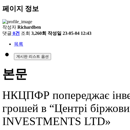
페이지 정보
작성자
Richardben
댓글
0건
조회
3,260회
작성일
23-05-04 12:43
목록
게시판 리스트 옵션
본문
НКЦПФР попереджає інвес
грошей в “Центрі біржови
INVESTMENTS LTD»