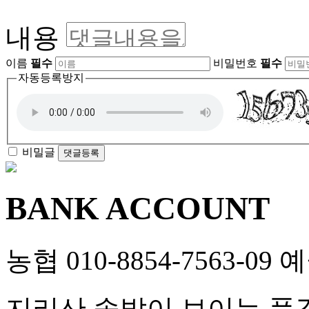
내용
이름
필수
비밀번호
필수
자동등록방지
비밀글
댓글등록
BANK ACCOUNT
농협 010-8854-7563-0
지리산 솔밭이 보이는 풍경펜