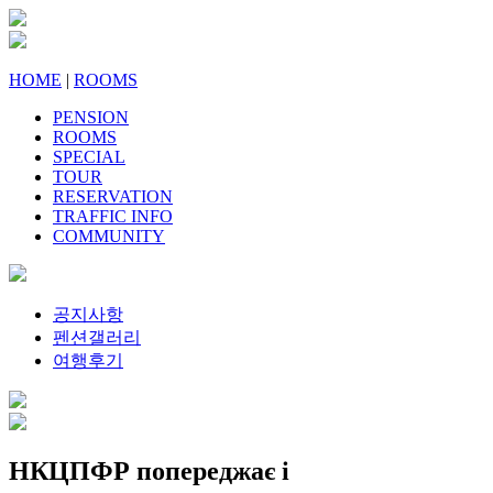
HOME
|
ROOMS
PENSION
ROOMS
SPECIAL
TOUR
RESERVATION
TRAFFIC INFO
COMMUNITY
공지사항
펜션갤러리
여행후기
НКЦПФР попереджає і