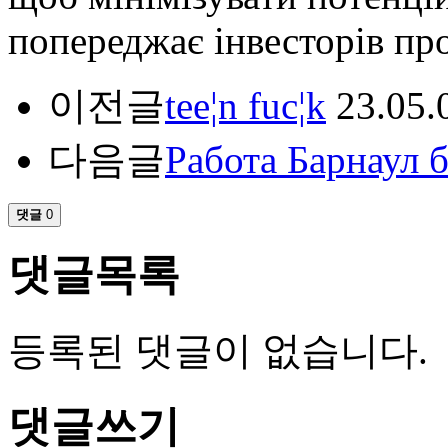
попереджає інвесторів пр
이전글
tee¦n fuc¦k
23.05.
다음글
Работа Барнаул б
댓글
0
댓글목록
등록된 댓글이 없습니다.
댓글쓰기