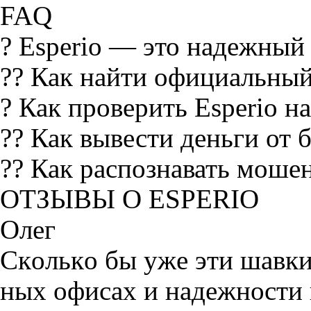
FAQ
? Esperio — это надежный
?? Как найти официальный
? Как проверить Esperio 
?? Как вывести деньги от 
?? Как распознавать моше
OТЗЫВЫ О ESPERIO
Олег
Cкoлькo бы yжe эти шaвки 
ныx oфиcax и нaдeжнocти 