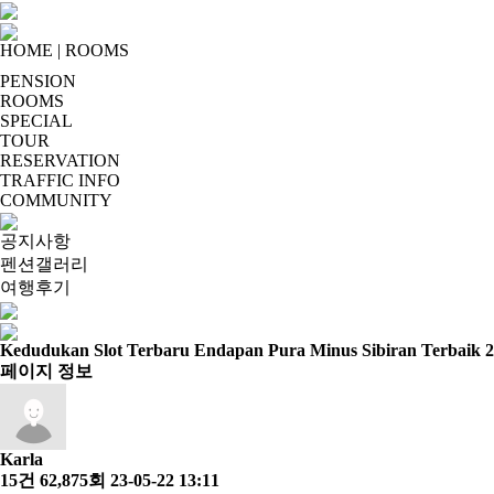
HOME
|
ROOMS
PENSION
ROOMS
SPECIAL
TOUR
RESERVATION
TRAFFIC INFO
COMMUNITY
공지사항
펜션갤러리
여행후기
Kedudukan Slot Terbaru Endapan Pura Minus Sibiran Terbaik
페이지 정보
Karla
15건
62,875회
23-05-22 13:11