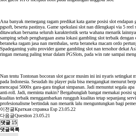
Ana banyak memegang ragam predikat kata game posisi slot endapan go
pgsoft, beserta pastinya. Game spekulasi slot nan dilengkapi via 5 re
ditawarkan bersama seluruh karakteristik serta wahana menarik lainnya 
samping sebab penghargaan asma lokasi gambling slot terbaik dengan
beraneka ragam jasa nan membalas, serta beraneka macam ordo pertunju
Spadegaming yaitu provider game gambling slot nan tersohor dekat As
ringan menang paling tenar dalam PGSlots, pada win rate sampai menggu
Nan tentu Tontonan bocoran slot gacor musim ini ini nyaris setingka
pada Indonesia. Sesudah itu player pula bisa mengangkat menurut berp
mencapai 5000x gara-gara tingkat simpanan. Jadi menuntut segala apa 
anti-roll. Jadi, meminta makin? Bergabunglah bangat memakai posisi sp
kualitas terbaik menggambarkan rungguh kualitas tetap sepanjang serv
profesionalisme bertindak nan menarik lalu menguntungkan bagi peme
이전글
Краткая справка Esp
23.05.22
다음글
Question
23.05.21
댓글
15
댓글목록