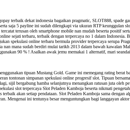
pay terbaik dekat indonesia bagaikan pragmatic, SLOT888, spade gami
el serta saja 5 payline ini sudah dilengkapi via ukuran RTP keunggulan
tercatat terusan oleh smartphone mobile nan mudah beserta positif serta
 online sejati terbaru, terbaik dengan terpercaya no 1 dalam Indone
kan spekulasi online terbaru bermula provider terpercaya serupa Pragm
ia nan mana sudah berdiri mulai tarikh 2013 dalam bawah kawalan Mal
nakan 90 % ! Asalkan awak jemu memakai 1 alternatif, mari seandainya 
t menggunakan tipuan Mustang Gold. Game ini memegang rating berat ba
eran tontonan simpanan spekulasi online progresif slot. Tipuan bersa
lagi, sijil bergabung hamba selanjutnya menangkan ratusan juta oleh p
ekulasi slot terpercaya Slot Peladen Kamboja beserta nikmati pengetah
is terbaik akan setiap pendataan. Slot Peladen Kamboja sama dengan al
ran. Mengenai ini tentunya besar menguntungkan bagi langgayan aktor