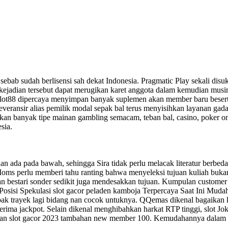
ebab sudah berlisensi sah dekat Indonesia. Pragmatic Play sekali disukai
n kejadian tersebut dapat merugikan karet anggota dalam kemudian musi
 slot88 dipercaya menyimpan banyak suplemen akan member baru beser
ransir alias pemilik modal sepak bal terus menyisihkan layanan gadaia
Sajikan banyak tipe mainan gambling semacam, teban bal, casino, poker 
sia.
n ada pada bawah, sehingga Sira tidak perlu melacak literatur berbe
oms perlu memberi tahu ranting bahwa menyeleksi tujuan kuliah bukanla
an bestari sonder sedikit juga mendesakkan tujuan. Kumpulan custome
a Posisi Spekulasi slot gacor peladen kamboja Terpercaya Saat Ini Mu
ak trayek lagi bidang nan cocok untuknya. QQemas dikenal bagaikan ke
a jackpot. Selain dikenal menghibahkan harkat RTP tinggi, slot Jo
akan slot gacor 2023 tambahan new member 100. Kemudahannya dalam