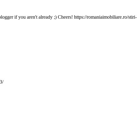
logger if you aren't already ;) Cheers!
https://romaniaimobiliare.ro/stiri-
3/