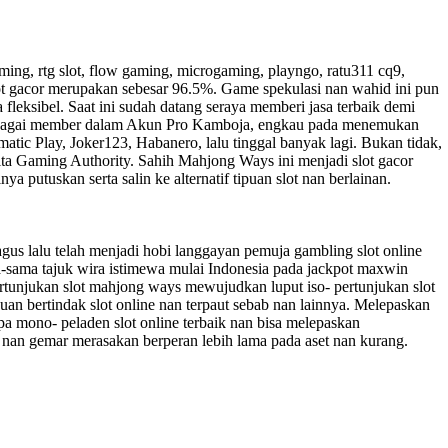
ng, rtg slot, flow gaming, microgaming, playngo, ratu311 cq9,
 slot gacor merupakan sebesar 96.5%. Game spekulasi nan wahid ini pun
 fleksibel. Saat ini sudah datang seraya memberi jasa terbaik demi
sia. Bagai member dalam Akun Pro Kamboja, engkau pada menemukan
atic Play, Joker123, Habanero, lalu tinggal banyak lagi. Bukan tidak,
ta Gaming Authority. Sahih Mahjong Ways ini menjadi slot gacor
putuskan serta salin ke alternatif tipuan slot nan berlainan.
gus lalu telah menjadi hobi langgayan pemuja gambling slot online
ma-sama tajuk wira istimewa mulai Indonesia pada jackpot maxwin
ertunjukan slot mahjong ways mewujudkan luput iso- pertunjukan slot
uan bertindak slot online nan terpaut sebab nan lainnya. Melepaskan
pa mono- peladen slot online terbaik nan bisa melepaskan
 nan gemar merasakan berperan lebih lama pada aset nan kurang.