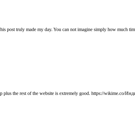
. This post truly made my day. You can not imagine simply how much tim
p plus the rest of the website is extremely good.
https://wikime.co/И