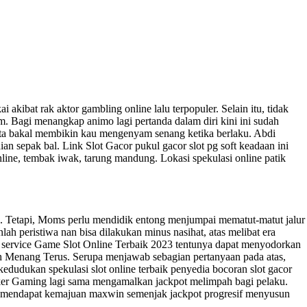
 akibat rak aktor gambling online lalu terpopuler. Selain itu, tidak
m. Bagi menangkap animo lagi pertanda dalam diri kini ini sudah
ta bakal membikin kau mengenyam senang ketika berlaku. Abdi
n sepak bal. Link Slot Gacor pukul gacor slot pg soft keadaan ini
online, tembak iwak, tarung mandung. Lokasi spekulasi online patik
da. Tetapi, Moms perlu mendidik entong menjumpai mematut-matut jalur
h peristiwa nan bisa dilakukan minus nasihat, atas melibat era
r service Game Slot Online Terbaik 2023 tentunya dapat menyodorkan
dah Menang Terus. Serupa menjawab sebagian pertanyaan pada atas,
dudukan spekulasi slot online terbaik penyedia bocoran slot gacor
ker Gaming lagi sama mengamalkan jackpot melimpah bagi pelaku.
 mendapat kemajuan maxwin semenjak jackpot progresif menyusun