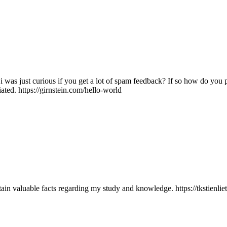
i was just curious if you get a lot of spam feedback? If so how do you 
iated.
https://girnstein.com/hello-world
btain valuable facts regarding my study and knowledge.
https://tkstienl