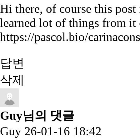
Hi there, of course this post
learned lot of things from i
https://pascol.bio/carinacon
답변
삭제
Guy님의 댓글
Guy
26-01-16 18:42