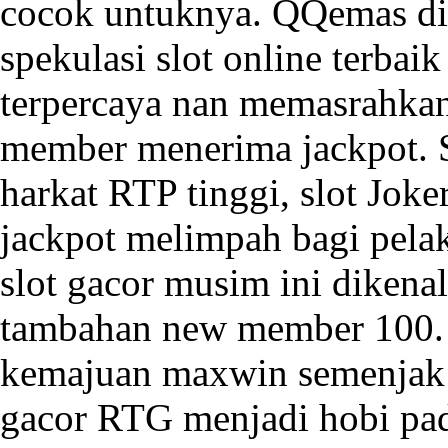
cocok untuknya. QQemas di
spekulasi slot online terbai
terpercaya nan memasrahk
member menerima jackpot. 
harkat RTP tinggi, slot Jo
jackpot melimpah bagi pela
slot gacor musim ini diken
tambahan new member 100.
kemajuan maxwin semenjak j
gacor RTG menjadi hobi pad