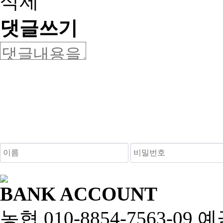
삭제
댓글쓰기
새로고침
BANK ACCOUNT
농협 010-8854-7563-0