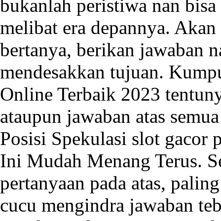
bukanlah peristiwa nan bisa 
melibat era depannya. Akan 
bertanya, berikan jawaban na
mendesakkan tujuan. Kumpu
Online Terbaik 2023 tentun
ataupun jawaban atas semua 
Posisi Spekulasi slot gacor
Ini Mudah Menang Terus. S
pertanyaan pada atas, palin
cucu mengindra jawaban teb