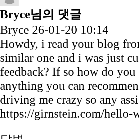
Bryce님의 댓글
Bryce
26-01-20 10:14
Howdy, i read your blog fro
similar one and i was just cu
feedback? If so how do you p
anything you can recommend?
driving me crazy so any assi
https://girnstein.com/hello-