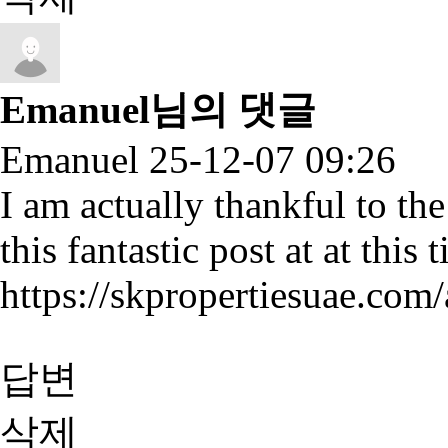
Emanuel님의 댓글
Emanuel
25-12-07 09:26
I am actually thankful to th
this fantastic post at at this 
https://skpropertiesuae.com/
답변
삭제