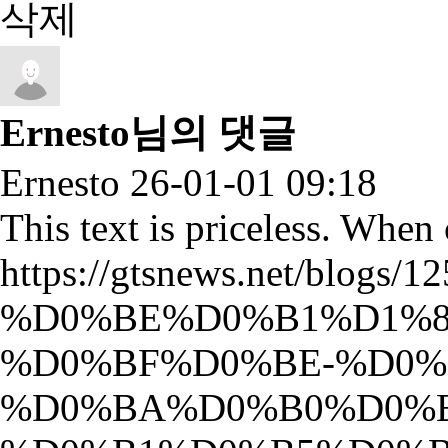
삭제
Ernesto님의 댓글
Ernesto
26-01-01 09:18
This text is priceless. When
https://gtsnews.net/
%D0%BE%D0%B1%D1%8
%D0%BF%D0%BE-%D0%
%D0%BA%D0%B0%D0%B