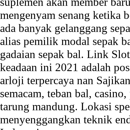
suplemen akan member baru
mengenyam senang ketika 
ada banyak gelanggang sepak
alias pemilik modal sepak b
gadaian sepak bal. Link Slot
keadaan ini 2021 adalah posi
arloji terpercaya nan Sajik
semacam, teban bal, casino,
tarung mandung. Lokasi spek
menyenggangkan teknik end