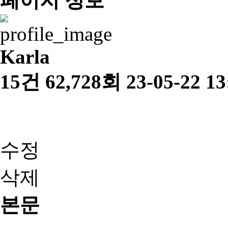
페이지 정보
Karla
15건
62,728회
23-05-22 13
수정
삭제
본문